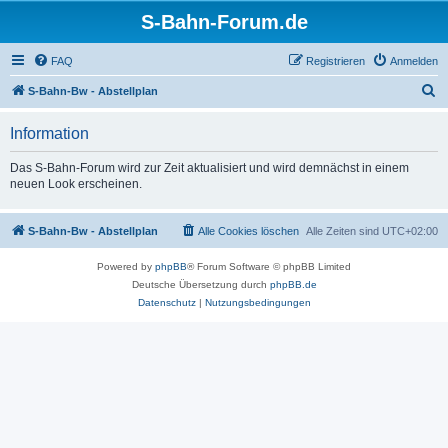
S-Bahn-Forum.de
FAQ
Registrieren
Anmelden
S
S-Bahn-Bw - Abstellplan
u
Information
c
h
Das S-Bahn-Forum wird zur Zeit aktualisiert und wird demnächst in einem
neuen Look erscheinen.
e
S-Bahn-Bw - Abstellplan
Alle Cookies löschen
Alle Zeiten sind
UTC+02:00
Powered by
phpBB
® Forum Software © phpBB Limited
Deutsche Übersetzung durch
phpBB.de
Datenschutz
|
Nutzungsbedingungen