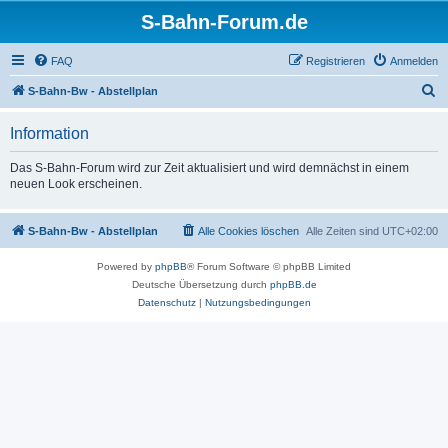
S-Bahn-Forum.de
FAQ
Registrieren
Anmelden
S
S-Bahn-Bw - Abstellplan
u
Information
c
h
Das S-Bahn-Forum wird zur Zeit aktualisiert und wird demnächst in einem
neuen Look erscheinen.
e
S-Bahn-Bw - Abstellplan
Alle Cookies löschen
Alle Zeiten sind
UTC+02:00
Powered by
phpBB
® Forum Software © phpBB Limited
Deutsche Übersetzung durch
phpBB.de
Datenschutz
|
Nutzungsbedingungen