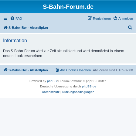
S-Bahn-Forum.de
FAQ
Registrieren
Anmelden
S
S-Bahn-Bw - Abstellplan
u
Information
c
h
Das S-Bahn-Forum wird zur Zeit aktualisiert und wird demnächst in einem
neuen Look erscheinen.
e
S-Bahn-Bw - Abstellplan
Alle Cookies löschen
Alle Zeiten sind
UTC+02:00
Powered by
phpBB
® Forum Software © phpBB Limited
Deutsche Übersetzung durch
phpBB.de
Datenschutz
|
Nutzungsbedingungen