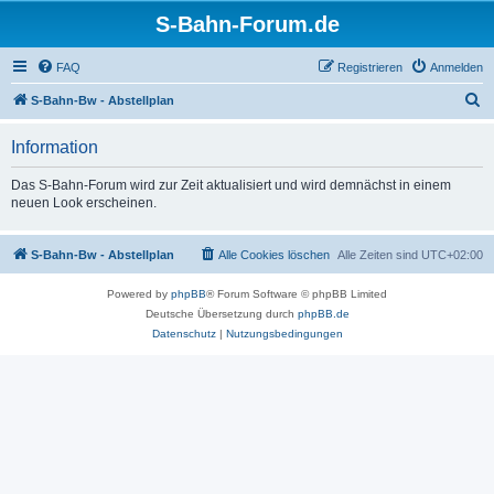
S-Bahn-Forum.de
FAQ
Registrieren
Anmelden
S
S-Bahn-Bw - Abstellplan
u
Information
c
h
Das S-Bahn-Forum wird zur Zeit aktualisiert und wird demnächst in einem
neuen Look erscheinen.
e
S-Bahn-Bw - Abstellplan
Alle Cookies löschen
Alle Zeiten sind
UTC+02:00
Powered by
phpBB
® Forum Software © phpBB Limited
Deutsche Übersetzung durch
phpBB.de
Datenschutz
|
Nutzungsbedingungen