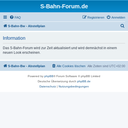
S-Bahn-Forum.de
FAQ
Registrieren
Anmelden
S
S-Bahn-Bw - Abstellplan
u
Information
c
h
Das S-Bahn-Forum wird zur Zeit aktualisiert und wird demnächst in einem
neuen Look erscheinen.
e
S-Bahn-Bw - Abstellplan
Alle Cookies löschen
Alle Zeiten sind
UTC+02:00
Powered by
phpBB
® Forum Software © phpBB Limited
Deutsche Übersetzung durch
phpBB.de
Datenschutz
|
Nutzungsbedingungen