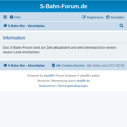
S-Bahn-Forum.de
FAQ
Registrieren
Anmelden
S
S-Bahn-Bw - Abstellplan
u
Information
c
h
Das S-Bahn-Forum wird zur Zeit aktualisiert und wird demnächst in einem
neuen Look erscheinen.
e
S-Bahn-Bw - Abstellplan
Alle Cookies löschen
Alle Zeiten sind
UTC+02:00
Powered by
phpBB
® Forum Software © phpBB Limited
Deutsche Übersetzung durch
phpBB.de
Datenschutz
|
Nutzungsbedingungen