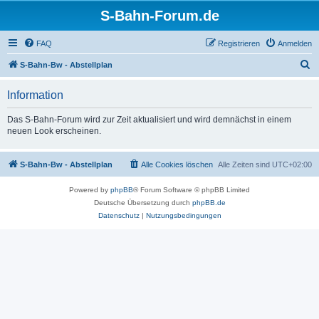
S-Bahn-Forum.de
FAQ
Registrieren
Anmelden
S
S-Bahn-Bw - Abstellplan
u
Information
c
h
Das S-Bahn-Forum wird zur Zeit aktualisiert und wird demnächst in einem
neuen Look erscheinen.
e
S-Bahn-Bw - Abstellplan
Alle Cookies löschen
Alle Zeiten sind
UTC+02:00
Powered by
phpBB
® Forum Software © phpBB Limited
Deutsche Übersetzung durch
phpBB.de
Datenschutz
|
Nutzungsbedingungen