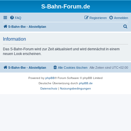
S-Bahn-Forum.de
FAQ
Registrieren
Anmelden
S
S-Bahn-Bw - Abstellplan
u
Information
c
h
Das S-Bahn-Forum wird zur Zeit aktualisiert und wird demnächst in einem
neuen Look erscheinen.
e
S-Bahn-Bw - Abstellplan
Alle Cookies löschen
Alle Zeiten sind
UTC+02:00
Powered by
phpBB
® Forum Software © phpBB Limited
Deutsche Übersetzung durch
phpBB.de
Datenschutz
|
Nutzungsbedingungen