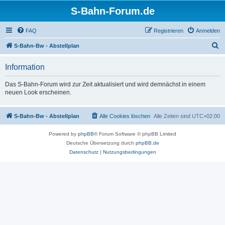
S-Bahn-Forum.de
FAQ
Registrieren
Anmelden
S
S-Bahn-Bw - Abstellplan
u
Information
c
h
Das S-Bahn-Forum wird zur Zeit aktualisiert und wird demnächst in einem
neuen Look erscheinen.
e
S-Bahn-Bw - Abstellplan
Alle Cookies löschen
Alle Zeiten sind
UTC+02:00
Powered by
phpBB
® Forum Software © phpBB Limited
Deutsche Übersetzung durch
phpBB.de
Datenschutz
|
Nutzungsbedingungen