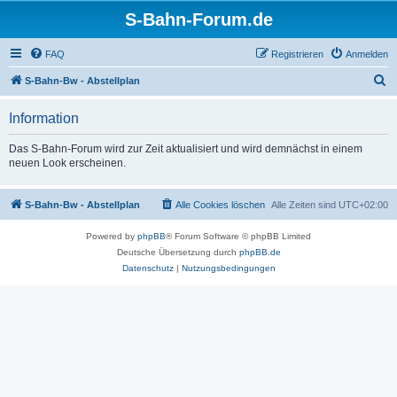
S-Bahn-Forum.de
FAQ
Registrieren
Anmelden
S
S-Bahn-Bw - Abstellplan
u
Information
c
h
Das S-Bahn-Forum wird zur Zeit aktualisiert und wird demnächst in einem
neuen Look erscheinen.
e
S-Bahn-Bw - Abstellplan
Alle Cookies löschen
Alle Zeiten sind
UTC+02:00
Powered by
phpBB
® Forum Software © phpBB Limited
Deutsche Übersetzung durch
phpBB.de
Datenschutz
|
Nutzungsbedingungen