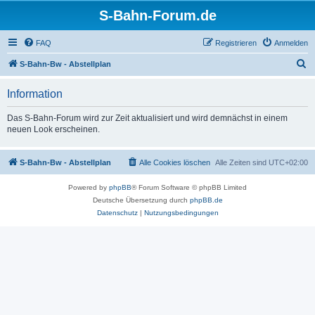
S-Bahn-Forum.de
FAQ
Registrieren
Anmelden
S
S-Bahn-Bw - Abstellplan
u
Information
c
h
Das S-Bahn-Forum wird zur Zeit aktualisiert und wird demnächst in einem
neuen Look erscheinen.
e
S-Bahn-Bw - Abstellplan
Alle Cookies löschen
Alle Zeiten sind
UTC+02:00
Powered by
phpBB
® Forum Software © phpBB Limited
Deutsche Übersetzung durch
phpBB.de
Datenschutz
|
Nutzungsbedingungen