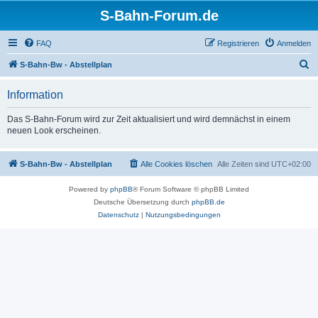
S-Bahn-Forum.de
FAQ
Registrieren
Anmelden
S
S-Bahn-Bw - Abstellplan
u
Information
c
h
Das S-Bahn-Forum wird zur Zeit aktualisiert und wird demnächst in einem
neuen Look erscheinen.
e
S-Bahn-Bw - Abstellplan
Alle Cookies löschen
Alle Zeiten sind
UTC+02:00
Powered by
phpBB
® Forum Software © phpBB Limited
Deutsche Übersetzung durch
phpBB.de
Datenschutz
|
Nutzungsbedingungen