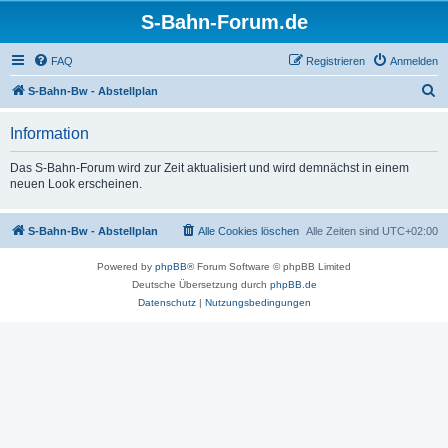
S-Bahn-Forum.de
FAQ
Registrieren
Anmelden
S
S-Bahn-Bw - Abstellplan
u
Information
c
h
Das S-Bahn-Forum wird zur Zeit aktualisiert und wird demnächst in einem
neuen Look erscheinen.
e
S-Bahn-Bw - Abstellplan
Alle Cookies löschen
Alle Zeiten sind
UTC+02:00
Powered by
phpBB
® Forum Software © phpBB Limited
Deutsche Übersetzung durch
phpBB.de
Datenschutz
|
Nutzungsbedingungen