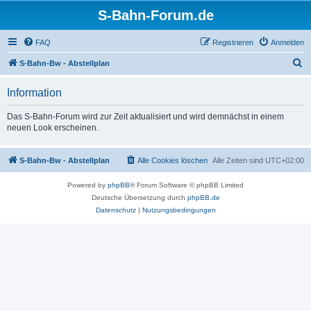
S-Bahn-Forum.de
FAQ
Registrieren
Anmelden
S
S-Bahn-Bw - Abstellplan
u
Information
c
h
Das S-Bahn-Forum wird zur Zeit aktualisiert und wird demnächst in einem
neuen Look erscheinen.
e
S-Bahn-Bw - Abstellplan
Alle Cookies löschen
Alle Zeiten sind
UTC+02:00
Powered by
phpBB
® Forum Software © phpBB Limited
Deutsche Übersetzung durch
phpBB.de
Datenschutz
|
Nutzungsbedingungen