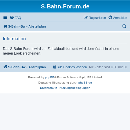
S-Bahn-Forum.de
FAQ
Registrieren
Anmelden
S
S-Bahn-Bw - Abstellplan
u
Information
c
h
Das S-Bahn-Forum wird zur Zeit aktualisiert und wird demnächst in einem
neuen Look erscheinen.
e
S-Bahn-Bw - Abstellplan
Alle Cookies löschen
Alle Zeiten sind
UTC+02:00
Powered by
phpBB
® Forum Software © phpBB Limited
Deutsche Übersetzung durch
phpBB.de
Datenschutz
|
Nutzungsbedingungen