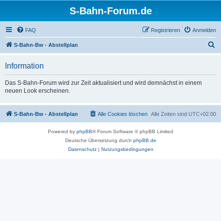
S-Bahn-Forum.de
FAQ
Registrieren
Anmelden
S
S-Bahn-Bw - Abstellplan
u
Information
c
h
Das S-Bahn-Forum wird zur Zeit aktualisiert und wird demnächst in einem
neuen Look erscheinen.
e
S-Bahn-Bw - Abstellplan
Alle Cookies löschen
Alle Zeiten sind
UTC+02:00
Powered by
phpBB
® Forum Software © phpBB Limited
Deutsche Übersetzung durch
phpBB.de
Datenschutz
|
Nutzungsbedingungen