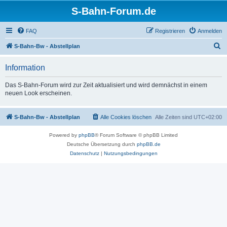
S-Bahn-Forum.de
FAQ
Registrieren
Anmelden
S
S-Bahn-Bw - Abstellplan
u
Information
c
h
Das S-Bahn-Forum wird zur Zeit aktualisiert und wird demnächst in einem
neuen Look erscheinen.
e
S-Bahn-Bw - Abstellplan
Alle Cookies löschen
Alle Zeiten sind
UTC+02:00
Powered by
phpBB
® Forum Software © phpBB Limited
Deutsche Übersetzung durch
phpBB.de
Datenschutz
|
Nutzungsbedingungen