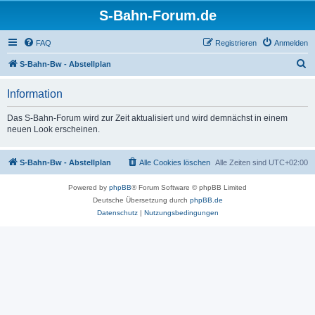
S-Bahn-Forum.de
FAQ
Registrieren
Anmelden
S
S-Bahn-Bw - Abstellplan
u
Information
c
h
Das S-Bahn-Forum wird zur Zeit aktualisiert und wird demnächst in einem
neuen Look erscheinen.
e
S-Bahn-Bw - Abstellplan
Alle Cookies löschen
Alle Zeiten sind
UTC+02:00
Powered by
phpBB
® Forum Software © phpBB Limited
Deutsche Übersetzung durch
phpBB.de
Datenschutz
|
Nutzungsbedingungen