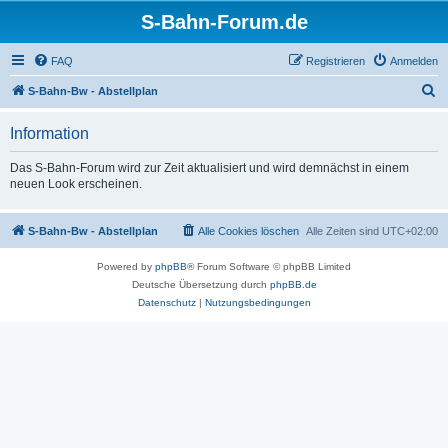
S-Bahn-Forum.de
FAQ
Registrieren
Anmelden
S
S-Bahn-Bw - Abstellplan
u
Information
c
h
Das S-Bahn-Forum wird zur Zeit aktualisiert und wird demnächst in einem
neuen Look erscheinen.
e
S-Bahn-Bw - Abstellplan
Alle Cookies löschen
Alle Zeiten sind
UTC+02:00
Powered by
phpBB
® Forum Software © phpBB Limited
Deutsche Übersetzung durch
phpBB.de
Datenschutz
|
Nutzungsbedingungen