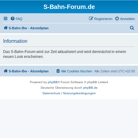
S-Bahn-Forum.de
FAQ
Registrieren
Anmelden
S
S-Bahn-Bw - Abstellplan
u
Information
c
h
Das S-Bahn-Forum wird zur Zeit aktualisiert und wird demnächst in einem
neuen Look erscheinen.
e
S-Bahn-Bw - Abstellplan
Alle Cookies löschen
Alle Zeiten sind
UTC+02:00
Powered by
phpBB
® Forum Software © phpBB Limited
Deutsche Übersetzung durch
phpBB.de
Datenschutz
|
Nutzungsbedingungen