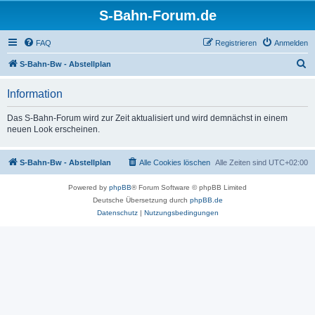
S-Bahn-Forum.de
FAQ
Registrieren
Anmelden
S
S-Bahn-Bw - Abstellplan
u
Information
c
h
Das S-Bahn-Forum wird zur Zeit aktualisiert und wird demnächst in einem
neuen Look erscheinen.
e
S-Bahn-Bw - Abstellplan
Alle Cookies löschen
Alle Zeiten sind
UTC+02:00
Powered by
phpBB
® Forum Software © phpBB Limited
Deutsche Übersetzung durch
phpBB.de
Datenschutz
|
Nutzungsbedingungen