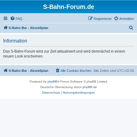
S-Bahn-Forum.de
FAQ
Registrieren
Anmelden
S
S-Bahn-Bw - Abstellplan
u
Information
c
h
Das S-Bahn-Forum wird zur Zeit aktualisiert und wird demnächst in einem
neuen Look erscheinen.
e
S-Bahn-Bw - Abstellplan
Alle Cookies löschen
Alle Zeiten sind
UTC+02:00
Powered by
phpBB
® Forum Software © phpBB Limited
Deutsche Übersetzung durch
phpBB.de
Datenschutz
|
Nutzungsbedingungen