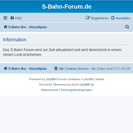
S-Bahn-Forum.de
FAQ
Registrieren
Anmelden
S
S-Bahn-Bw - Abstellplan
u
Information
c
h
Das S-Bahn-Forum wird zur Zeit aktualisiert und wird demnächst in einem
neuen Look erscheinen.
e
S-Bahn-Bw - Abstellplan
Alle Cookies löschen
Alle Zeiten sind
UTC+02:00
Powered by
phpBB
® Forum Software © phpBB Limited
Deutsche Übersetzung durch
phpBB.de
Datenschutz
|
Nutzungsbedingungen