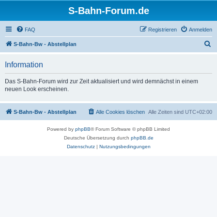
S-Bahn-Forum.de
FAQ
Registrieren
Anmelden
S
S-Bahn-Bw - Abstellplan
u
Information
c
h
Das S-Bahn-Forum wird zur Zeit aktualisiert und wird demnächst in einem
neuen Look erscheinen.
e
S-Bahn-Bw - Abstellplan
Alle Cookies löschen
Alle Zeiten sind
UTC+02:00
Powered by
phpBB
® Forum Software © phpBB Limited
Deutsche Übersetzung durch
phpBB.de
Datenschutz
|
Nutzungsbedingungen