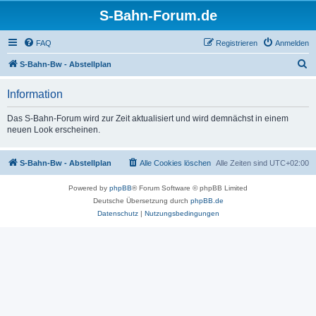
S-Bahn-Forum.de
FAQ
Registrieren
Anmelden
S
S-Bahn-Bw - Abstellplan
u
Information
c
h
Das S-Bahn-Forum wird zur Zeit aktualisiert und wird demnächst in einem
neuen Look erscheinen.
e
S-Bahn-Bw - Abstellplan
Alle Cookies löschen
Alle Zeiten sind
UTC+02:00
Powered by
phpBB
® Forum Software © phpBB Limited
Deutsche Übersetzung durch
phpBB.de
Datenschutz
|
Nutzungsbedingungen