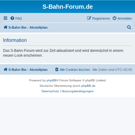
S-Bahn-Forum.de
FAQ
Registrieren
Anmelden
S
S-Bahn-Bw - Abstellplan
u
Information
c
h
Das S-Bahn-Forum wird zur Zeit aktualisiert und wird demnächst in einem
neuen Look erscheinen.
e
S-Bahn-Bw - Abstellplan
Alle Cookies löschen
Alle Zeiten sind
UTC+02:00
Powered by
phpBB
® Forum Software © phpBB Limited
Deutsche Übersetzung durch
phpBB.de
Datenschutz
|
Nutzungsbedingungen