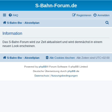
S-Bahn-Forum.de
FAQ
Registrieren
Anmelden
S
S-Bahn-Bw - Abstellplan
u
Information
c
h
Das S-Bahn-Forum wird zur Zeit aktualisiert und wird demnächst in einem
neuen Look erscheinen.
e
S-Bahn-Bw - Abstellplan
Alle Cookies löschen
Alle Zeiten sind
UTC+02:00
Powered by
phpBB
® Forum Software © phpBB Limited
Deutsche Übersetzung durch
phpBB.de
Datenschutz
|
Nutzungsbedingungen