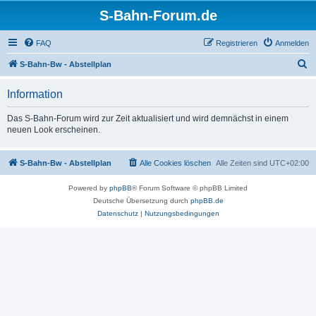
S-Bahn-Forum.de
FAQ
Registrieren
Anmelden
S
S-Bahn-Bw - Abstellplan
u
Information
c
h
Das S-Bahn-Forum wird zur Zeit aktualisiert und wird demnächst in einem
neuen Look erscheinen.
e
S-Bahn-Bw - Abstellplan
Alle Cookies löschen
Alle Zeiten sind
UTC+02:00
Powered by
phpBB
® Forum Software © phpBB Limited
Deutsche Übersetzung durch
phpBB.de
Datenschutz
|
Nutzungsbedingungen