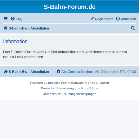
S-Bahn-Forum.de
FAQ
Registrieren
Anmelden
S
S-Bahn-Bw - Abstellplan
u
Information
c
h
Das S-Bahn-Forum wird zur Zeit aktualisiert und wird demnächst in einem
neuen Look erscheinen.
e
S-Bahn-Bw - Abstellplan
Alle Cookies löschen
Alle Zeiten sind
UTC+02:00
Powered by
phpBB
® Forum Software © phpBB Limited
Deutsche Übersetzung durch
phpBB.de
Datenschutz
|
Nutzungsbedingungen