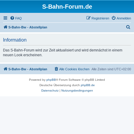
S-Bahn-Forum.de
FAQ
Registrieren
Anmelden
S
S-Bahn-Bw - Abstellplan
u
Information
c
h
Das S-Bahn-Forum wird zur Zeit aktualisiert und wird demnächst in einem
neuen Look erscheinen.
e
S-Bahn-Bw - Abstellplan
Alle Cookies löschen
Alle Zeiten sind
UTC+02:00
Powered by
phpBB
® Forum Software © phpBB Limited
Deutsche Übersetzung durch
phpBB.de
Datenschutz
|
Nutzungsbedingungen