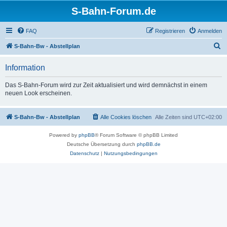
S-Bahn-Forum.de
FAQ
Registrieren
Anmelden
S
S-Bahn-Bw - Abstellplan
u
Information
c
h
Das S-Bahn-Forum wird zur Zeit aktualisiert und wird demnächst in einem
neuen Look erscheinen.
e
S-Bahn-Bw - Abstellplan
Alle Cookies löschen
Alle Zeiten sind
UTC+02:00
Powered by
phpBB
® Forum Software © phpBB Limited
Deutsche Übersetzung durch
phpBB.de
Datenschutz
|
Nutzungsbedingungen