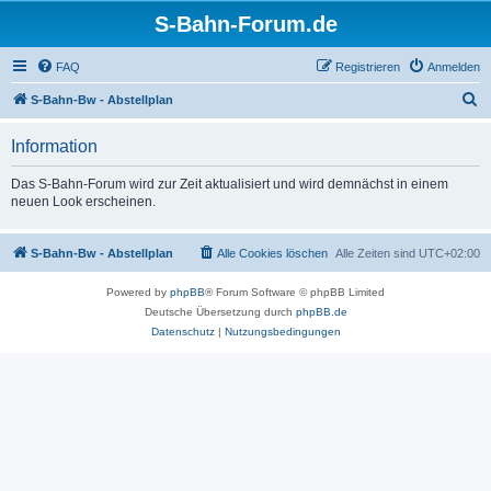
S-Bahn-Forum.de
FAQ
Registrieren
Anmelden
S
S-Bahn-Bw - Abstellplan
u
Information
c
h
Das S-Bahn-Forum wird zur Zeit aktualisiert und wird demnächst in einem
neuen Look erscheinen.
e
S-Bahn-Bw - Abstellplan
Alle Cookies löschen
Alle Zeiten sind
UTC+02:00
Powered by
phpBB
® Forum Software © phpBB Limited
Deutsche Übersetzung durch
phpBB.de
Datenschutz
|
Nutzungsbedingungen