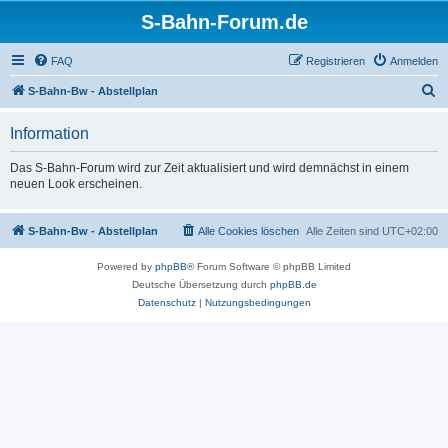
S-Bahn-Forum.de
FAQ
Registrieren
Anmelden
S
S-Bahn-Bw - Abstellplan
u
Information
c
h
Das S-Bahn-Forum wird zur Zeit aktualisiert und wird demnächst in einem
neuen Look erscheinen.
e
S-Bahn-Bw - Abstellplan
Alle Cookies löschen
Alle Zeiten sind
UTC+02:00
Powered by
phpBB
® Forum Software © phpBB Limited
Deutsche Übersetzung durch
phpBB.de
Datenschutz
|
Nutzungsbedingungen