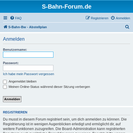
S-Bahn-Forum.de
FAQ
Registrieren
Anmelden
S
S-Bahn-Bw - Abstellplan
u
Anmelden
c
h
Benutzername:
e
Passwort:
Ich habe mein Passwort vergessen
Angemeldet bleiben
Meinen Online-Status während dieser Sitzung verbergen
REGISTRIEREN
Du musst in diesem Forum registriert sein, um dich anmelden zu können. Die
Registrierung ist in wenigen Augenblicken erledigt und ermöglicht dir, auf
weitere Funktionen zuzugreifen. Die Board-Administration kann registrierten