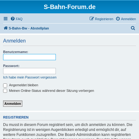
S-Bahn-Forum.de
FAQ
Registrieren
Anmelden
S
S-Bahn-Bw - Abstellplan
u
Anmelden
c
h
Benutzername:
e
Passwort:
Ich habe mein Passwort vergessen
Angemeldet bleiben
Meinen Online-Status während dieser Sitzung verbergen
REGISTRIEREN
Du musst in diesem Forum registriert sein, um dich anmelden zu können. Die
Registrierung ist in wenigen Augenblicken erledigt und ermöglicht dir, auf
weitere Funktionen zuzugreifen. Die Board-Administration kann registrierten