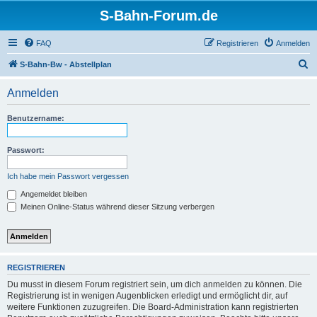
S-Bahn-Forum.de
FAQ
Registrieren
Anmelden
S
S-Bahn-Bw - Abstellplan
u
Anmelden
c
h
Benutzername:
e
Passwort:
Ich habe mein Passwort vergessen
Angemeldet bleiben
Meinen Online-Status während dieser Sitzung verbergen
REGISTRIEREN
Du musst in diesem Forum registriert sein, um dich anmelden zu können. Die
Registrierung ist in wenigen Augenblicken erledigt und ermöglicht dir, auf
weitere Funktionen zuzugreifen. Die Board-Administration kann registrierten