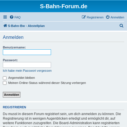
S-Bahn-Forum.de
FAQ
Registrieren
Anmelden
S
S-Bahn-Bw - Abstellplan
u
Anmelden
c
h
Benutzername:
e
Passwort:
Ich habe mein Passwort vergessen
Angemeldet bleiben
Meinen Online-Status während dieser Sitzung verbergen
REGISTRIEREN
Du musst in diesem Forum registriert sein, um dich anmelden zu können. Die
Registrierung ist in wenigen Augenblicken erledigt und ermöglicht dir, auf
weitere Funktionen zuzugreifen. Die Board-Administration kann registrierten