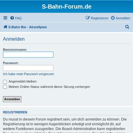
S-Bahn-Forum.de
FAQ
Registrieren
Anmelden
S
S-Bahn-Bw - Abstellplan
u
Anmelden
c
h
Benutzername:
e
Passwort:
Ich habe mein Passwort vergessen
Angemeldet bleiben
Meinen Online-Status während dieser Sitzung verbergen
REGISTRIEREN
Du musst in diesem Forum registriert sein, um dich anmelden zu können. Die
Registrierung ist in wenigen Augenblicken erledigt und ermöglicht dir, auf
weitere Funktionen zuzugreifen. Die Board-Administration kann registrierten