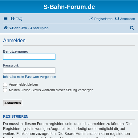
S-Bahn-Forum.de
FAQ
Registrieren
Anmelden
S
S-Bahn-Bw - Abstellplan
u
Anmelden
c
h
Benutzername:
e
Passwort:
Ich habe mein Passwort vergessen
Angemeldet bleiben
Meinen Online-Status während dieser Sitzung verbergen
REGISTRIEREN
Du musst in diesem Forum registriert sein, um dich anmelden zu können. Die
Registrierung ist in wenigen Augenblicken erledigt und ermöglicht dir, auf
weitere Funktionen zuzugreifen. Die Board-Administration kann registrierten