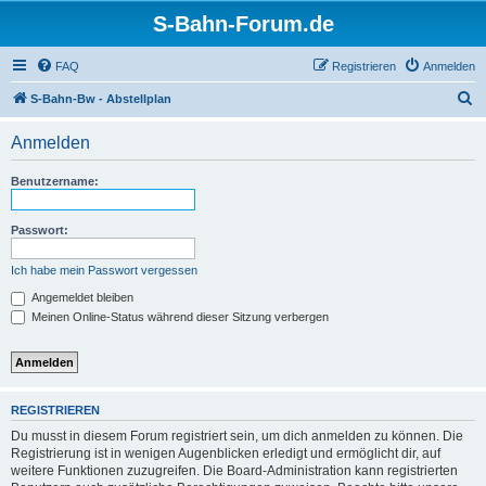
S-Bahn-Forum.de
FAQ
Registrieren
Anmelden
S
S-Bahn-Bw - Abstellplan
u
Anmelden
c
h
Benutzername:
e
Passwort:
Ich habe mein Passwort vergessen
Angemeldet bleiben
Meinen Online-Status während dieser Sitzung verbergen
REGISTRIEREN
Du musst in diesem Forum registriert sein, um dich anmelden zu können. Die
Registrierung ist in wenigen Augenblicken erledigt und ermöglicht dir, auf
weitere Funktionen zuzugreifen. Die Board-Administration kann registrierten