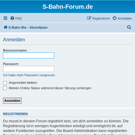
S-Bahn-Forum.de
FAQ
Registrieren
Anmelden
S
S-Bahn-Bw - Abstellplan
u
Anmelden
c
h
Benutzername:
e
Passwort:
Ich habe mein Passwort vergessen
Angemeldet bleiben
Meinen Online-Status während dieser Sitzung verbergen
REGISTRIEREN
Du musst in diesem Forum registriert sein, um dich anmelden zu können. Die
Registrierung ist in wenigen Augenblicken erledigt und ermöglicht dir, auf
weitere Funktionen zuzugreifen. Die Board-Administration kann registrierten