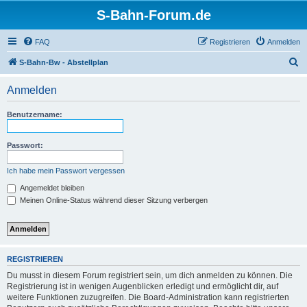
S-Bahn-Forum.de
FAQ
Registrieren
Anmelden
S
S-Bahn-Bw - Abstellplan
u
Anmelden
c
h
Benutzername:
e
Passwort:
Ich habe mein Passwort vergessen
Angemeldet bleiben
Meinen Online-Status während dieser Sitzung verbergen
REGISTRIEREN
Du musst in diesem Forum registriert sein, um dich anmelden zu können. Die
Registrierung ist in wenigen Augenblicken erledigt und ermöglicht dir, auf
weitere Funktionen zuzugreifen. Die Board-Administration kann registrierten