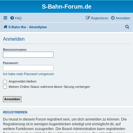
S-Bahn-Forum.de
FAQ
Registrieren
Anmelden
S
S-Bahn-Bw - Abstellplan
u
Anmelden
c
h
Benutzername:
e
Passwort:
Ich habe mein Passwort vergessen
Angemeldet bleiben
Meinen Online-Status während dieser Sitzung verbergen
REGISTRIEREN
Du musst in diesem Forum registriert sein, um dich anmelden zu können. Die
Registrierung ist in wenigen Augenblicken erledigt und ermöglicht dir, auf
weitere Funktionen zuzugreifen. Die Board-Administration kann registrierten