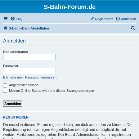
S-Bahn-Forum.de
FAQ
Registrieren
Anmelden
S
S-Bahn-Bw - Abstellplan
u
Anmelden
c
h
Benutzername:
e
Passwort:
Ich habe mein Passwort vergessen
Angemeldet bleiben
Meinen Online-Status während dieser Sitzung verbergen
REGISTRIEREN
Du musst in diesem Forum registriert sein, um dich anmelden zu können. Die
Registrierung ist in wenigen Augenblicken erledigt und ermöglicht dir, auf
weitere Funktionen zuzugreifen. Die Board-Administration kann registrierten