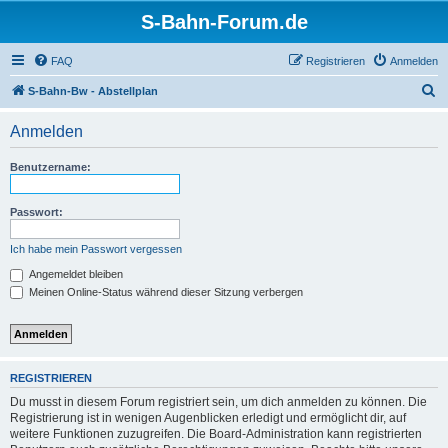
S-Bahn-Forum.de
FAQ
Registrieren
Anmelden
S
S-Bahn-Bw - Abstellplan
u
Anmelden
c
h
Benutzername:
e
Passwort:
Ich habe mein Passwort vergessen
Angemeldet bleiben
Meinen Online-Status während dieser Sitzung verbergen
REGISTRIEREN
Du musst in diesem Forum registriert sein, um dich anmelden zu können. Die
Registrierung ist in wenigen Augenblicken erledigt und ermöglicht dir, auf
weitere Funktionen zuzugreifen. Die Board-Administration kann registrierten