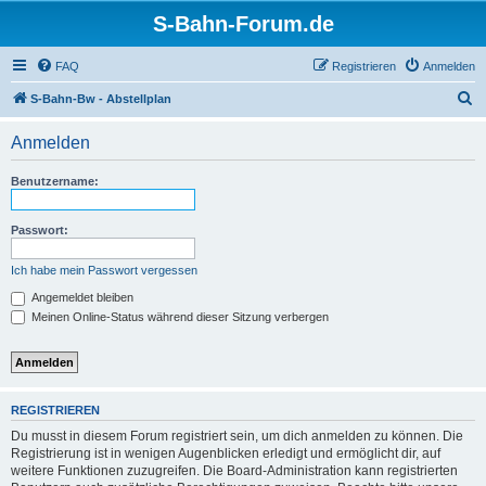
S-Bahn-Forum.de
FAQ
Registrieren
Anmelden
S
S-Bahn-Bw - Abstellplan
u
Anmelden
c
h
Benutzername:
e
Passwort:
Ich habe mein Passwort vergessen
Angemeldet bleiben
Meinen Online-Status während dieser Sitzung verbergen
REGISTRIEREN
Du musst in diesem Forum registriert sein, um dich anmelden zu können. Die
Registrierung ist in wenigen Augenblicken erledigt und ermöglicht dir, auf
weitere Funktionen zuzugreifen. Die Board-Administration kann registrierten