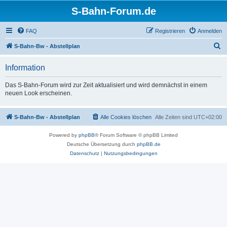
S-Bahn-Forum.de
FAQ
Registrieren
Anmelden
S
S-Bahn-Bw - Abstellplan
u
Information
c
h
Das S-Bahn-Forum wird zur Zeit aktualisiert und wird demnächst in einem
neuen Look erscheinen.
e
S-Bahn-Bw - Abstellplan
Alle Cookies löschen
Alle Zeiten sind
UTC+02:00
Powered by
phpBB
® Forum Software © phpBB Limited
Deutsche Übersetzung durch
phpBB.de
Datenschutz
|
Nutzungsbedingungen