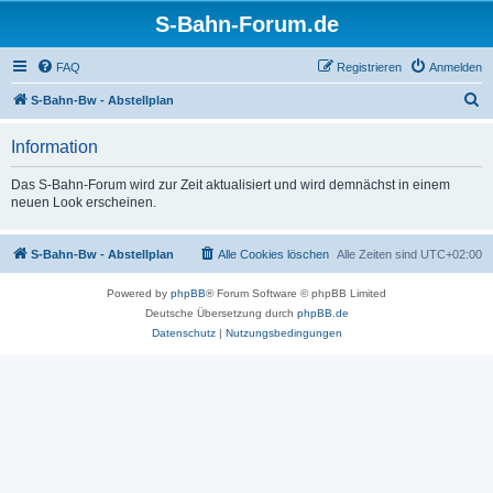
S-Bahn-Forum.de
FAQ
Registrieren
Anmelden
S
S-Bahn-Bw - Abstellplan
u
Information
c
h
Das S-Bahn-Forum wird zur Zeit aktualisiert und wird demnächst in einem
neuen Look erscheinen.
e
S-Bahn-Bw - Abstellplan
Alle Cookies löschen
Alle Zeiten sind
UTC+02:00
Powered by
phpBB
® Forum Software © phpBB Limited
Deutsche Übersetzung durch
phpBB.de
Datenschutz
|
Nutzungsbedingungen