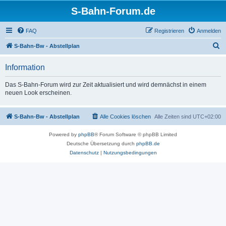
S-Bahn-Forum.de
FAQ
Registrieren
Anmelden
S
S-Bahn-Bw - Abstellplan
u
Information
c
h
Das S-Bahn-Forum wird zur Zeit aktualisiert und wird demnächst in einem
neuen Look erscheinen.
e
S-Bahn-Bw - Abstellplan
Alle Cookies löschen
Alle Zeiten sind
UTC+02:00
Powered by
phpBB
® Forum Software © phpBB Limited
Deutsche Übersetzung durch
phpBB.de
Datenschutz
|
Nutzungsbedingungen