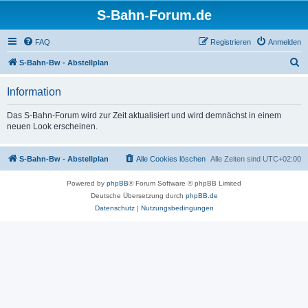
S-Bahn-Forum.de
FAQ
Registrieren
Anmelden
S
S-Bahn-Bw - Abstellplan
u
Information
c
h
Das S-Bahn-Forum wird zur Zeit aktualisiert und wird demnächst in einem
neuen Look erscheinen.
e
S-Bahn-Bw - Abstellplan
Alle Cookies löschen
Alle Zeiten sind
UTC+02:00
Powered by
phpBB
® Forum Software © phpBB Limited
Deutsche Übersetzung durch
phpBB.de
Datenschutz
|
Nutzungsbedingungen